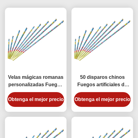
Velas mágicas romanas
50 disparos chinos
personalizadas Fuegos
Fuegos artificiales de
artificiales de consumo
velas romanas Multiplos
Obtenga el mejor precio
60 disparos para la
Obtenga el mejor precio
disparos con logotipo
fiesta de cumpleaños
personalizado