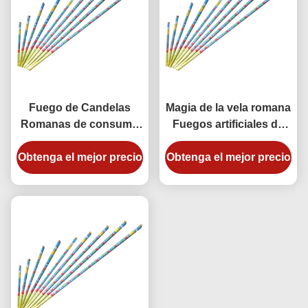
Fuego de Candelas
Magia de la vela romana
Romanas de consumo
Fuegos artificiales de
30 disparos en forma de
consumo 10 disparos
Obtenga el mejor precio
tubo único Colorido
Obtenga el mejor precio
Fuegos artificiales de
tipo tubo delgado largo