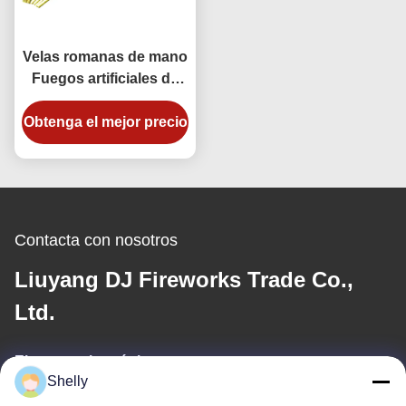
Velas romanas de mano
Fuegos artificiales de
consumo 20 disparos
Obtenga el mejor precio
Fuegos artificiales
chinos Liuyang
Contacta con nosotros
Liuyang DJ Fireworks Trade Co.,
Ltd.
El correo electrónico
Shelly
shelly@lydajigroup.com